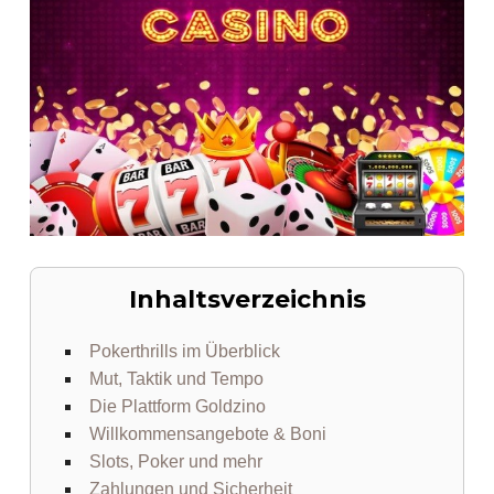
Inhaltsverzeichnis
Pokerthrills im Überblick
Mut, Taktik und Tempo
Die Plattform Goldzino
Willkommensangebote & Boni
Slots, Poker und mehr
Zahlungen und Sicherheit