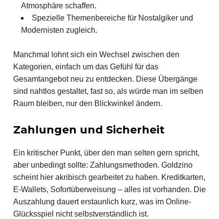
Atmosphäre schaffen.
Spezielle Themenbereiche für Nostalgiker und
Modernisten zugleich.
Manchmal lohnt sich ein Wechsel zwischen den
Kategorien, einfach um das Gefühl für das
Gesamtangebot neu zu entdecken. Diese Übergänge
sind nahtlos gestaltet, fast so, als würde man im selben
Raum bleiben, nur den Blickwinkel ändern.
Zahlungen und Sicherheit
Ein kritischer Punkt, über den man selten gern spricht,
aber unbedingt sollte: Zahlungsmethoden. Goldzino
scheint hier akribisch gearbeitet zu haben. Kreditkarten,
E-Wallets, Sofortüberweisung – alles ist vorhanden. Die
Auszahlung dauert erstaunlich kurz, was im Online-
Glücksspiel nicht selbstverständlich ist.